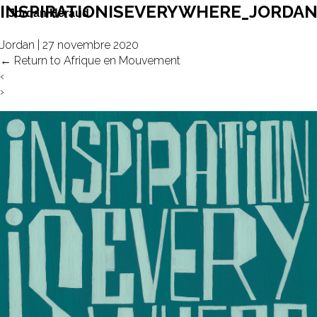
INSPIRATIONISEVERYWHERE_JORDA
Jordan
|
27 novembre 2020
←
Return to Afrique en Mouvement
‹
›