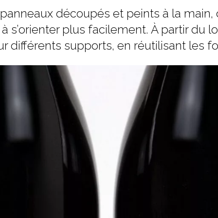
panneaux découpés et peints à la main, c
à s’orienter plus facilement. À partir du 
sur différents supports, en réutilisant le