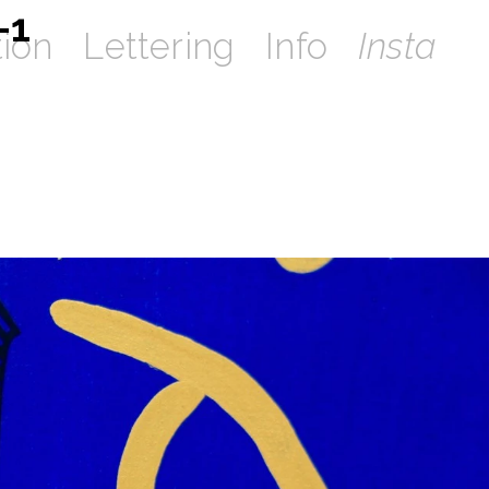
-1
tion
Lettering
Info
Insta