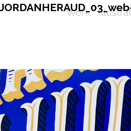
_JORDANHERAUD_03_web
Work
Illustra