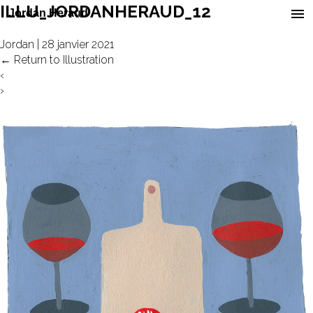
ILLU_JORDANHERAUD_12
Jordan
|
28 janvier 2021
←
Return to Illustration
‹
›