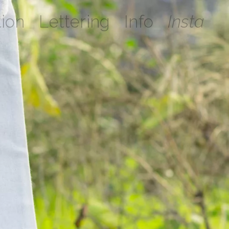
tion
Lettering
Info
Insta